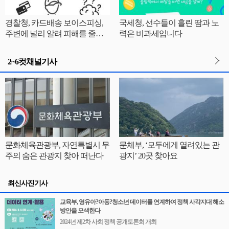
경찰청, 카드배송 보이스피싱,
국세청, 선수들이 흘린 땀과 노
주변에 널리 알려 피해를 줄여
력은 비과세입니다
요!
2~6컷채널기사
문화체육관광부, 자연특별시 무
문체부, ‘모두에게 열려있는 관
주의 숨은 관광지 찾아 떠난다
광지’ 20곳 찾아요
최신사진기사
교육부, 영유아?아동?청소년 데이터를 연계하여 정책 사각지대 해소
방안을 모색한다
2024년 제2차 사회 정책 공개토론회 개최