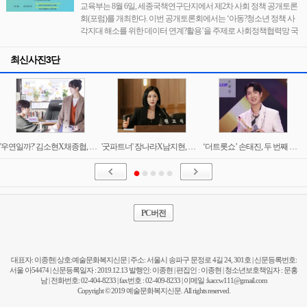
교육부는 8월 6일, 세종국책연구단지에서 제2차 사회 정책 공개토론
회(포럼)를 개최한다. 이번 공개토론회에서는 ‘아동?청소년 정책 사
각지대 해소를 위한 데이터 연계?활용’을 주제로 사회정책협력망 국
최신사진3단
'우연일까?' 김소현X채종협, 로맨스 시작과 동시에 브레이크? 애틋해서 더 설레는 한 밤의 눈맞춤!
'굿파트너' 장나라X남지현, 지승현과 본격 이혼 법정 싸움 시작! 사이다 반격 예고!
‘더트롯쇼’ 손태진, 두 번째 명예의 전당 입성! “기억에 남을 여름…손샤인 덕분”
PC버전
대표자: 이종현| 상호:예술문화복지신문 | 주소: 서울시 송파구 문정로 4길 24, 301호 | 신문등록번호:
서울 아54474 | 신문등록일자 : 2019.12.13 발행인: 이종현 | 편집인 : 이종현 | 청소년보호책임자 : 문홍
남 | 전화번호: 02-404-8233 | fax번호 : 02-409-8233 | 이메일 :
kaccw111@gmail.com
Copyright © 2019 예술문화복지신문. All rights reserved.