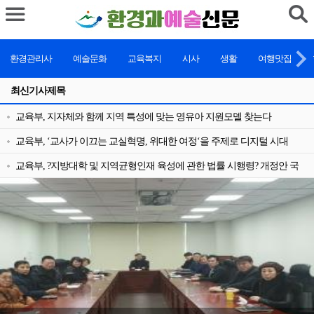
환경관리사
예술문화
교육복지
시사
생활
여행맛집
최신기사제목
교육부, 지자체와 함께 지역 특성에 맞는 영유아 지원모델 찾는다
교육부, ‘교사가 이끄는 교실혁명, 위대한 여정‘을 주제로 디지털 시대
수업혁신 나눔의 장 열려
교육부, ?지방대학 및 지역균형인재 육성에 관한 법률 시행령? 개정안 국
무회의 의결