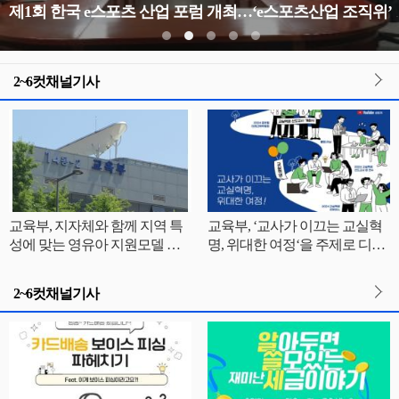
제1회 한국 e스포츠 산
2~6컷채널기사
교육부, 지자체와 함께 지역 특
교육부, ‘교사가 이끄는 교실혁
성에 맞는 영유아 지원모델 찾
명, 위대한 여정‘을 주제로 디지
는다
털 시대 수업혁신 나눔의 장 열
려
2~6컷채널기사