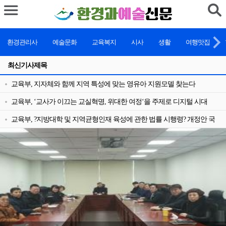
환경관리사
예술문화
교육복지
시사
생활
여행맛집
최신기사제목
교육부, 지자체와 함께 지역 특성에 맞는 영유아 지원모델 찾는다
교육부, ‘교사가 이끄는 교실혁명, 위대한 여정‘을 주제로 디지털 시대
수업혁신 나눔의 장 열려
교육부, ?지방대학 및 지역균형인재 육성에 관한 법률 시행령? 개정안 국
무회의 의결