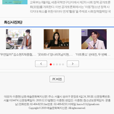
교육부는 8월 6일, 세종국책연구단지에서 제2차 사회 정책 공개토론
회(포럼)를 개최한다. 이번 공개토론회에서는 ‘아동?청소년 정책 사
각지대 해소를 위한 데이터 연계?활용’을 주제로 사회정책협력망 국
최신사진3단
'우연일까?' 김소현X채종협, 로맨스 시작과 동시에 브레이크? 애틋해서 더 설레는 한 밤의 눈맞춤!
'굿파트너' 장나라X남지현, 지승현과 본격 이혼 법정 싸움 시작! 사이다 반격 예고!
‘더트롯쇼’ 손태진, 두 번째 명예의 전당 입성! “기억에 남을 여름…손샤인 덕분”
PC버전
대표자: 이종현| 상호:예술문화복지신문 | 주소: 서울시 송파구 문정로 4길 24, 301호 | 신문등록번호:
서울 아54474 | 신문등록일자 : 2019.12.13 발행인: 이종현 | 편집인 : 이종현 | 청소년보호책임자 : 문홍
남 | 전화번호: 02-404-8233 | fax번호 : 02-409-8233 | 이메일 :
kaccw111@gmail.com
Copyright © 2019 예술문화복지신문. All rights reserved.