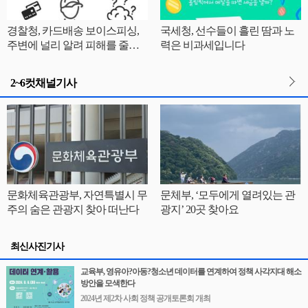
경찰청, 카드배송 보이스피싱,
국세청, 선수들이 흘린 땀과 노
주변에 널리 알려 피해를 줄여
력은 비과세입니다
요!
2~6컷채널기사
문화체육관광부, 자연특별시 무
문체부, ‘모두에게 열려있는 관
주의 숨은 관광지 찾아 떠난다
광지’ 20곳 찾아요
최신사진기사
교육부, 영유아?아동?청소년 데이터를 연계하여 정책 사각지대 해소
방안을 모색한다
2024년 제2차 사회 정책 공개토론회 개최