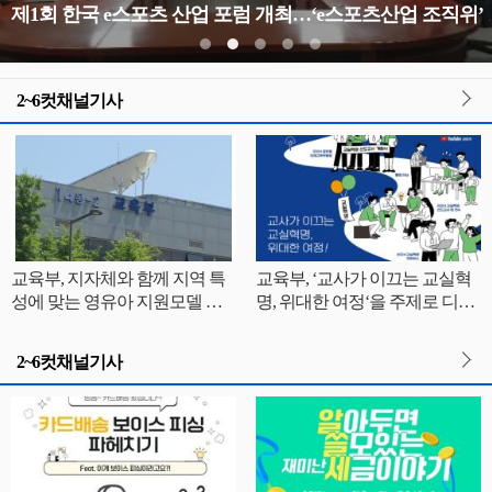
제1회 한국 e스포츠 산
2~6컷채널기사
교육부, 지자체와 함께 지역 특
교육부, ‘교사가 이끄는 교실혁
성에 맞는 영유아 지원모델 찾
명, 위대한 여정‘을 주제로 디지
는다
털 시대 수업혁신 나눔의 장 열
려
2~6컷채널기사